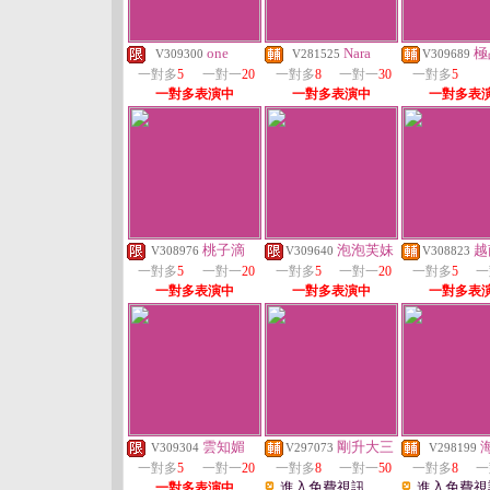
one
Nara
極
V309300
V281525
V309689
一對多
5
一對一
20
一對多
8
一對一
30
一對多
5
一對多表演中
一對多表演中
一對多表
桃子滴
泡泡芙妹
越
V308976
V309640
V308823
一對多
5
一對一
20
一對多
5
一對一
20
一對多
5
一
一對多表演中
一對多表演中
一對多表
雲知媚
剛升大三
V309304
V297073
V298199
一對多
5
一對一
20
一對多
8
一對一
50
一對多
8
一
進入免費視訊
進入免費視
一對多表演中