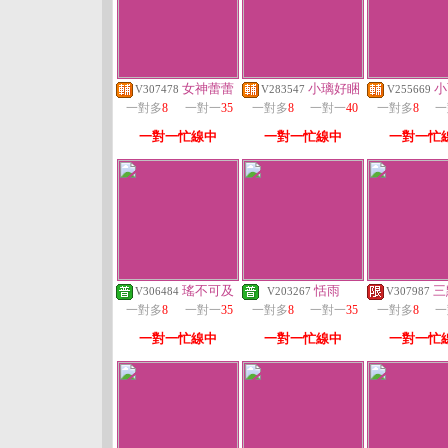
女神蕾蕾
小璃好睏
小
V307478
V283547
V255669
一對多
8
一對一
35
一對多
8
一對一
40
一對多
8
一
一對一忙線中
一對一忙線中
一對一忙
瑤不可及
恬雨
三
V306484
V203267
V307987
一對多
8
一對一
35
一對多
8
一對一
35
一對多
8
一
一對一忙線中
一對一忙線中
一對一忙