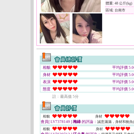
體重: 48 公斤(kg)
區域: 台南市
相貌
平均評價 5.0
身材
平均評價 5.0
表演
平均評價 5.0
態度
平均評價 5.0
註﹕最高值 5分
相貌
身材
會員[ LV7378149 ]
梅綠
的評論：
誠意滿滿，身材和鮑魚
相貌
身材