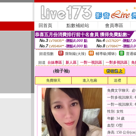
回首頁
點數補給站
會員專區
恭喜五月份消費排行前十名會員 獲得免費點數~
No.3
No.4
-贈點
8,000
點
-贈點
7,0
LV76835**
LV27620**
No.7
No.8
-贈點
4,000
點
-贈點
3,
LV65464**
LV76847**
頻道指數
限制級(火辣)
輔導級(曖昧)
普通級
頻道
台妹專區
│
新人區
│
一對一視訊區
│
一對多視訊區
│
免
(柚子袖)
免費聊天
進入包廂
送禮
免費文字聊天: 
一對多視訊聊天: 每
一對一視訊聊天: 每
性別: 女性
年齡: 34 歲
血型: O型
身高: 150 公分(cm