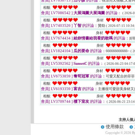
會員[ LV7630713 ]
汪小彥
的評論：
很漂亮又很騷,又會
相貌
身材
會員[ LV7086542 ]
大展鴻圖大展鴻圖
的評論：
( 2026-0
相貌
身材
會員[ LV7403526 ]
丫智
的評論：
贊助
( 2026-07-15 10:34:
相貌
身材
會員[ LV7674434 ]
給妳情書給我看奶敢嗎
的評論：
好
相貌
身材
會員[ LV1824104 ]
瓜的要命
的評論：
666666666666~
( 2
相貌
身材
會員[ LV5392562 ]
SunsetC
的評論：
( 2026-06-23 04:17:0
相貌
身材
會員[ LV6753859 ]
奪筍冠軍
的評論：
可愛又配合的菲
相貌
身材
會員[ LV6193359 ]
富吉
的評論：
主播很可愛甜美身材又
相貌
身材
會員[ LV3709744 ]
樓下室友
的評論：
( 2026-06-21 23:14
主持人個
使用條款
Copyright © 2026 