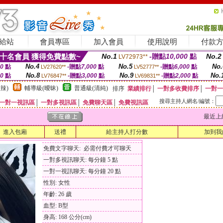
給站
會員專區
加入會員
使用說明
付款
十名會員 獲得免費點數~
No.1
-贈點
10,000
點
No.2
LV72973**
No.4
No.5
No.
00
點
-贈點
7,000
點
-贈點
6,000
點
LV27620**
LV52777**
No.8
No.9
No.
00
點
-贈點
3,000
點
-贈點
2,000
點
LV76847**
LV69831**
辣)
輔導級(曖昧)
普通級(清純)
排序
業績排行
│
一對多收費排序
│
一對一
搜尋主持人網名/編號：
一對一視訊區
│
一對多視訊區
│
免費聊天區
│
免費視訊區
最近上線時間
進入包廂
送禮
給主持人打分數
加到我
免費文字聊天: 必需付費才可聊天
一對多視訊聊天: 每分鐘 5 點
一對一視訊聊天: 每分鐘 20 點
性別: 女性
年齡: 26 歲
血型: B型
身高: 168 公分(cm)