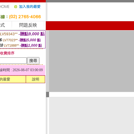
方式
問題反映
-贈點
9,000
點
LV59343**
6
-贈點
5,000
點
LV77023**
10
-贈點
1,000
點
LV71888**
收費排序
 : 2026-08-07 03:00:09
的最愛
說明