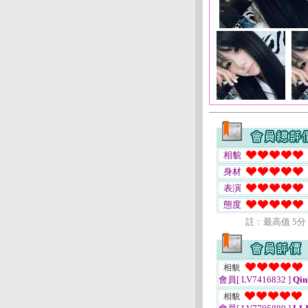
相貌
身材
表演
態度
註﹕最高值 5分
相貌
會員[ LV7416832 ]
Qin
相貌