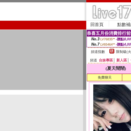
回首頁
點數補
恭喜五月份消費排行前
No.3
-贈點
8,0
LV76835**
No.7
-贈點
4,0
LV65464**
頻道指數
限制級(火
頻道
台妹專區
│
新人區
│
(夏天鬧鬧)
免費聊天