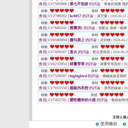
會員[ LV7565088 ]
第七不告訴
的評論：
青春的感覺 我
相貌
身材
會員[ LV2789282 ]
hc0857
的評論：
真可愛
( 2026-06-21 
相貌
身材
會員[ LV7680241 ]
熊寶貝1
的評論：
很配合 身材一級棒
相貌
身材
會員[ LV6590894 ]
腿勾肩上
的評論：
好好聊
( 2026-06-2
相貌
身材
會員[ LV7456167 ]
直火
的評論：
配合度很高
( 2026-06-20
相貌
身材
會員[ LV6235954 ]
林董哥哥
的評論：
林董哥哥說好
( 20
相貌
身材
會員[ LV7358587 ]
bigbigbird
的評論：
榴槤妹妹是我的
相貌
身材
會員[ LV7013556 ]
超級內衣控
的評論：
漂亮的妹妹
( 20
相貌
身材
會員[ LV7452702 ]
愛吃糯米的小孩
的評論：
敬妳如明
主持人個
使用條款