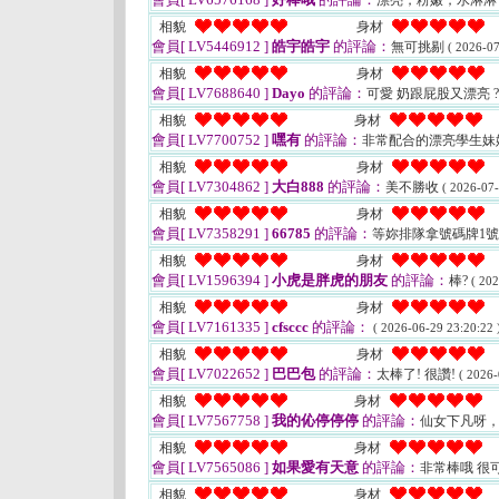
漂亮，粉嫩，水淋
相貌
身材
會員[ LV5446912 ]
皓宇皓宇
的評論：
無可挑剔
( 2026-07
相貌
身材
會員[ LV7688640 ]
Dayo
的評論：
可愛 奶跟屁股又漂亮 
相貌
身材
會員[ LV7700752 ]
嘿有
的評論：
非常配合的漂亮學生妹
相貌
身材
會員[ LV7304862 ]
大白888
的評論：
美不勝收
( 2026-07-
相貌
身材
會員[ LV7358291 ]
66785
的評論：
等妳排隊拿號碼牌1
相貌
身材
會員[ LV1596394 ]
小虎是胖虎的朋友
的評論：
棒?
( 202
相貌
身材
會員[ LV7161335 ]
cfsccc
的評論：
( 2026-06-29 23:20:22 
相貌
身材
會員[ LV7022652 ]
巴巴包
的評論：
太棒了! 很讚!
( 2026-
相貌
身材
會員[ LV7567758 ]
我的伈停停停
的評論：
仙女下凡呀
相貌
身材
會員[ LV7565086 ]
如果愛有天意
的評論：
非常棒哦 很
相貌
身材