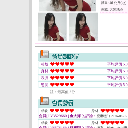
體重: 46 公斤(kg)
區域: 大陸地區
相貌
平均評價 5.0
身材
平均評價 5.0
表演
平均評價 5.0
態度
平均評價 5.0
註﹕最高值 5分
相貌
身材
會員[ LV3529660 ]
金大海
的評論：
麼麼噠?
( 2026-08-05 
相貌
身材
會員[ LV6576168 ]
好棒哦
的評論：