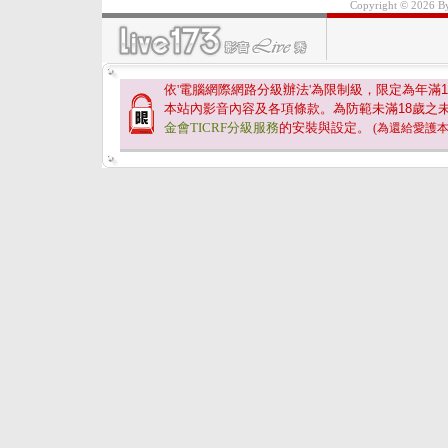
Copyright © 2026 
依'電腦網際網路分級辦法'為限制級，限定為年滿
1
本站內影音內容及各項條款。為防範未滿
18
歲之
金會TICRF分級服務
的安裝與設定。
(為還給愛護