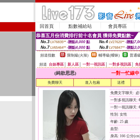
回首頁
點數補給站
會員專區
恭喜五月份消費排行前十名會員 獲得免費點數~
No.3
No.4
-贈點
8,000
點
-贈點
7,0
LV76835**
LV27620**
No.7
No.8
-贈點
4,000
點
-贈點
3,
LV65464**
LV76847**
頻道指數
限制級(火辣)
輔導級(曖昧)
普通級
頻道
台妹專區
│
新人區
│
一對一視訊區
│
一對多視訊區
│
免
(純欲思思)
一對一忙線中
免費聊天
進入包廂
送禮
免費文字聊天: 
一對多視訊聊天: 每
一對一視訊聊天: 每
性別: 女性
年齡: 25 歲
血型:
身高: 166 公分(cm