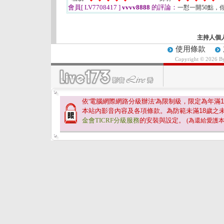
會員[ LV7708417 ]
vvvv8888
的評論：
一懟一開50點，
主持人個
使用條款
Copyright © 2026 
依'電腦網際網路分級辦法'為限制級，限定為年滿
1
本站內影音內容及各項條款。為防範未滿
18
歲之
金會TICRF分級服務
的安裝與設定。
(為還給愛護