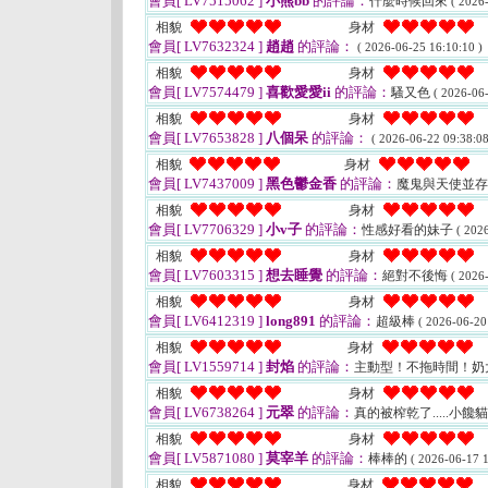
會員[ LV7515062 ]
小熊bb
的評論：
什麼時候回來
( 2026
相貌
身材
會員[ LV7632324 ]
趙趙
的評論：
( 2026-06-25 16:10:10 )
相貌
身材
會員[ LV7574479 ]
喜歡愛愛ii
的評論：
騷又色
( 2026-06-
相貌
身材
會員[ LV7653828 ]
八個呆
的評論：
( 2026-06-22 09:38:08
相貌
身材
會員[ LV7437009 ]
黑色鬱金香
的評論：
魔鬼與天使並
相貌
身材
會員[ LV7706329 ]
小v子
的評論：
性感好看的妹子
( 202
相貌
身材
會員[ LV7603315 ]
想去睡覺
的評論：
絕對不後悔
( 2026
相貌
身材
會員[ LV6412319 ]
long891
的評論：
超級棒
( 2026-06-20
相貌
身材
會員[ LV1559714 ]
封焰
的評論：
主動型！不拖時間！奶
相貌
身材
會員[ LV6738264 ]
元翠
的評論：
真的被榨乾了.....小饞
相貌
身材
會員[ LV5871080 ]
莫宰羊
的評論：
棒棒的
( 2026-06-17 1
相貌
身材