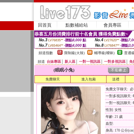
回首頁
點數補給站
會員專區
恭喜五月份消費排行前十名會員 獲得免費點數~
No.3
No.4
-贈點
8,000
點
-贈點
7,0
LV76835**
LV27620**
No.7
No.8
-贈點
4,000
點
-贈點
3,
LV65464**
LV76847**
頻道指數
限制級(火辣)
輔導級(曖昧)
普通級
頻道
台妹專區
│
新人區
│
一對一視訊區
│
一對多視訊區
│
免
(眠眠小兔)
免費聊天
進入包廂
送禮
免費文字聊天: 
一對多視訊聊天: 每
一對一視訊聊天: 每
性別: 女性
年齡: 21 歲
血型:
身高: 170 公分(cm