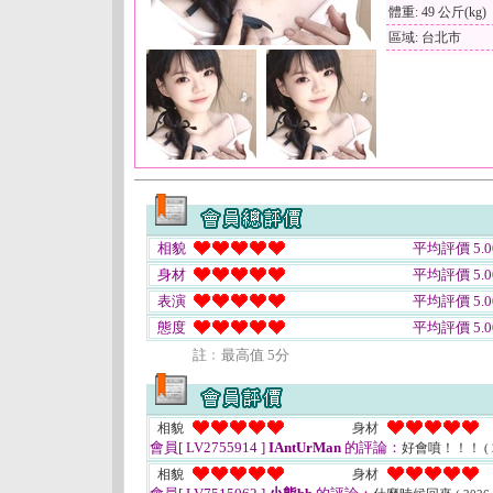
體重: 49 公斤(kg)
區域: 台北市
相貌
平均評價 5.0
身材
平均評價 5.0
表演
平均評價 5.0
態度
平均評價 5.0
註﹕最高值 5分
相貌
身材
會員[ LV2755914 ]
IAntUrMan
的評論：
好會噴！！！
(
相貌
身材