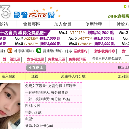
給站
會員專區
加入會員
使用說明
付款
十名會員 獲得免費點數~
No.1
-贈點
10,000
點
No.2
LV72973**
No.4
No.5
No.
00
點
-贈點
7,000
點
-贈點
6,000
點
LV27620**
LV52777**
No.8
No.9
No.
00
點
-贈點
3,000
點
-贈點
2,000
點
LV76847**
LV69831**
辣)
輔導級(曖昧)
普通級(清純)
排序
業績排行
│
一對多收費排序
│
一對一
搜尋主持人網名/編號：
一對一視訊區
│
一對多視訊區
│
免費聊天區
│
免費視訊區
最近上線時間
進入包廂
送禮
給主持人打分數
加到我
免費文字聊天: 必需付費才可聊天
一對多視訊聊天: 每分鐘 8 點
一對一視訊聊天: 每分鐘 35 點
性別: 女性
年齡: 22 歲
血型:
身高: 165 公分(cm)