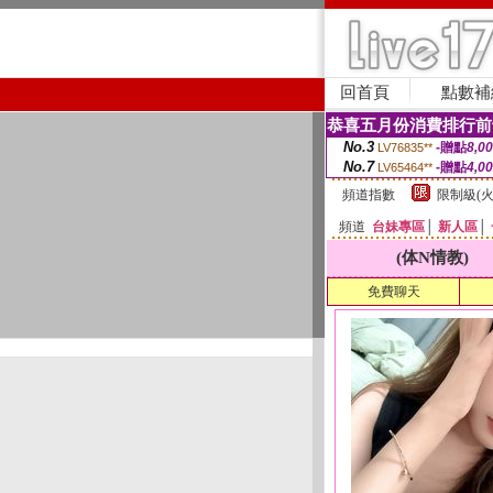
回首頁
點數補
恭喜五月份消費排行前
No.3
-贈點
8,0
LV76835**
No.7
-贈點
4,0
LV65464**
頻道指數
限制級(火
頻道
台妹專區
│
新人區
│
(体N情教)
免費聊天