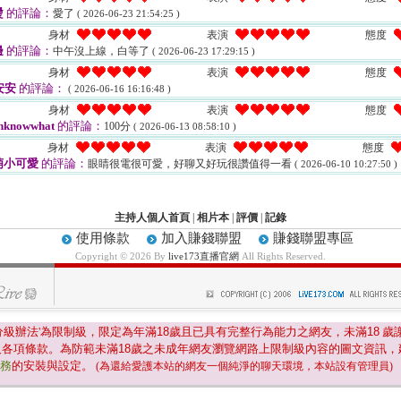
燙
的評論：
愛了
( 2026-06-23 21:54:25 )
身材
表演
態度
邊
的評論：
中午沒上線，白等了
( 2026-06-23 17:29:15 )
身材
表演
態度
安安
的評論：
( 2026-06-16 16:16:48 )
身材
表演
態度
nknowwhat
的評論：
100分
( 2026-06-13 08:58:10 )
身材
表演
態度
萌小可愛
的評論：
眼睛很電很可愛，好聊又好玩很讚值得一看
( 2026-06-10 10:27:50 )
主持人個人首頁
|
相片本
|
評價
|
記錄
使用條款
加入賺錢聯盟
賺錢聯盟專區
Copyright © 2026 By
live173直播官網
All Rights Reserved.
分級辦法'為限制級，限定為年滿
18
歲且已具有完整行為能力之網友，未滿
18
歲
及各項條款。為防範未滿
18
歲之未成年網友瀏覽網路上限制級內容的圖文資訊，
服務
的安裝與設定。
(為還給愛護本站的網友一個純淨的聊天環境，本站設有管理員)