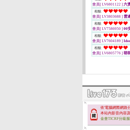
會員[ LV6801122 ]
六
相貌
會員[ LV3803688 ]
雲
相貌
會員[ LV7586950 ]
00
相貌
會員[ LV7604189 ]
Ido
相貌
會員[ LV6805776 ]
萌
依'電腦網際網路
本站內影音內容
金會TICRF分級