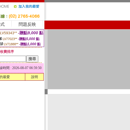
方式
問題反映
-贈點
9,000
點
LV59343**
6
-贈點
5,000
點
LV77023**
10
-贈點
1,000
點
LV71888**
收費排序
 : 2026-08-07 06:59:50
的最愛
說明