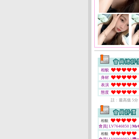
相貌
身材
表演
態度
註﹕最高值 5分
相貌
會員[ LV7646850 ]
Mr
相貌