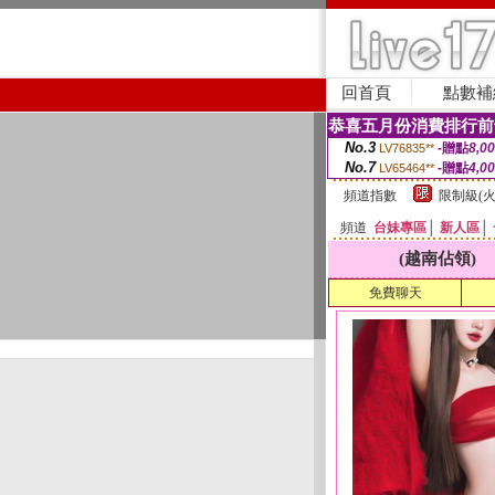
回首頁
點數補
恭喜五月份消費排行前
No.3
-贈點
8,0
LV76835**
No.7
-贈點
4,0
LV65464**
頻道指數
限制級(火
頻道
台妹專區
│
新人區
│
(越南佔領)
免費聊天