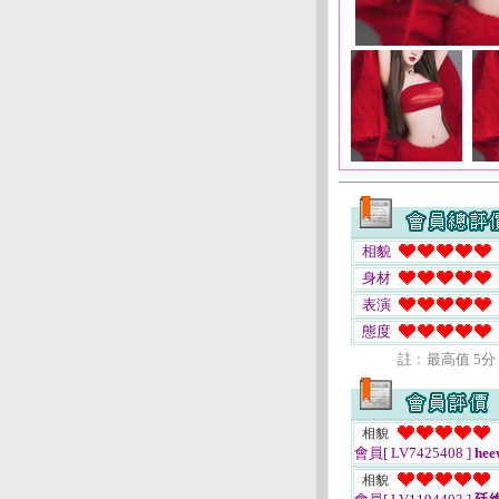
相貌
身材
表演
態度
註﹕最高值 5分
相貌
會員[ LV7425408 ]
hee
相貌