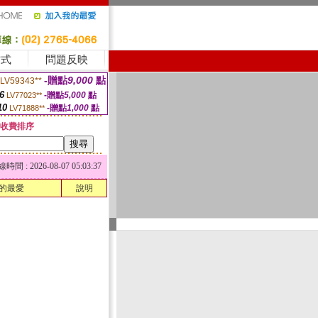
方式
問題反映
-贈點
9,000
點
LV59343**
6
-贈點
5,000
點
LV77023**
10
-贈點
1,000
點
LV71888**
收費排序
 : 2026-08-07 05:03:37
的最愛
說明