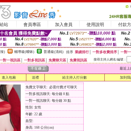
給站
會員專區
加入會員
使用說明
付款
十名會員 獲得免費點數~
No.1
-贈點
10,000
點
No.2
LV72973**
No.4
No.5
No.
00
點
-贈點
7,000
點
-贈點
6,000
點
LV27620**
LV52777**
No.8
No.9
No.
00
點
-贈點
3,000
點
-贈點
2,000
點
LV76847**
LV69831**
辣)
輔導級(曖昧)
普通級(清純)
排序
業績排行
│
一對多收費排序
│
一對一
搜尋主持人網名/編號：
一對一視訊區
│
一對多視訊區
│
免費聊天區
│
免費視訊區
最近上線時間
進入包廂
送禮
給主持人打分數
加到我
免費文字聊天: 必需付費才可聊天
一對多視訊聊天: 每分鐘 8 點
一對一視訊聊天: 每分鐘 30 點
性別: 女性
年齡: 22 歲
血型:
身高: 168 公分(cm)