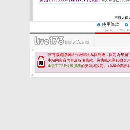
會員[ LV7703034 ]
sai2173x
的評論：
好大好喜歡
( 2026-
主持人個
使用條款
Copyright © 2026 
依'電腦網際網路分級辦法'為限制級，限定為年滿
1
本站內影音內容及各項條款。為防範未滿
18
歲之
金會TICRF分級服務
的安裝與設定。
(為還給愛護