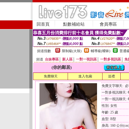
回首頁
點數補給站
會員專區
恭喜五月份消費排行前十名會員 獲得免費點數~
No.3
No.4
-贈點
8,000
點
-贈點
7,0
LV76835**
LV27620**
No.7
No.8
-贈點
4,000
點
-贈點
3,
LV65464**
LV76847**
頻道指數
限制級(火辣)
輔導級(曖昧)
普通級
頻道
台妹專區
│
新人區
│
一對一視訊區
│
一對多視訊區
│
免
(你的鄰居)
免費聊天
進入包廂
送禮
免費文字聊天: 
一對多視訊聊天: 每
一對一視訊聊天: 每
性別: 女性
年齡: 25 歲
血型: B型
身高: 160 公分(cm