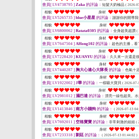
會員[ LV4738795 ]
Zaka
的評論：
短髮大奶極品
( 2026-0
相貌
身材
會員[ LV5265735 ]
blue小星星
的評論：
謝謝你的開導我
相貌
身材
會員[ LV6800062 ]
Ratata0305
的評論：
全身超美超讚
(
相貌
身材
會員[ LV7647504 ]
AHong102
的評論：
超色的主播，看
相貌
身材
會員[ LV7228420 ]
KUANYU
的評論：
久久來一次還是
相貌
身材
會員[ LV7440287 ]
胸大心連心大隊長
的評論：
色氣十
相貌
身材
會員[ LV1922002 ]
J華
的評論：
一樣騷大寶貝
( 2026-07-
相貌
身材
會員[ LV2981012 ]
濕巴達
的評論：
漂亮一線包超美。
相貌
身材
會員[ LV1413846 ]
南方小賤狗
的評論：
( 2026-07-13 04:
相貌
身材
會員[ LV7692011 ]
空格寶寶
的評論：
非常刺激的姐姐
( 
相貌
身材
會員[ LV7233318 ]
劉廷
的評論：
( 2026-07-13 01:44:02 )